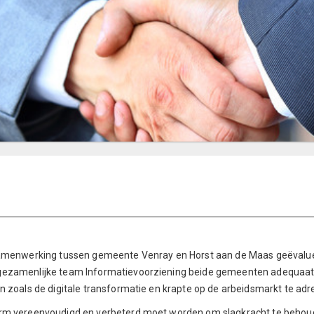
samenwerking tussen gemeente Venray en Horst aan de Maas geëvalueerd. 
t gezamenlijke team Informatievoorziening beide gemeenten adequaa
en zoals de digitale transformatie en krapte op de arbeidsmarkt te adr
vorm vereenvoudigd en verbeterd moet worden om slagkracht te behou