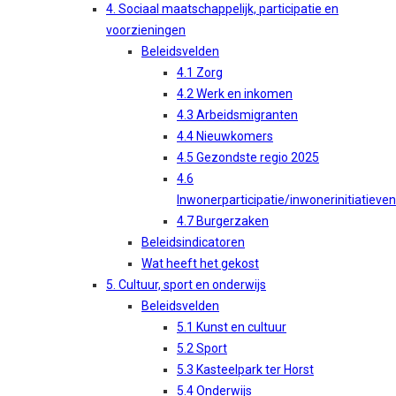
4. Sociaal maatschappelijk, participatie en
voorzieningen
Beleidsvelden
4.1 Zorg
4.2 Werk en inkomen
4.3 Arbeidsmigranten
4.4 Nieuwkomers
4.5 Gezondste regio 2025
4.6
Inwonerparticipatie/inwonerinitiatieven
4.7 Burgerzaken
Beleidsindicatoren
Wat heeft het gekost
5. Cultuur, sport en onderwijs
Beleidsvelden
5.1 Kunst en cultuur
5.2 Sport
5.3 Kasteelpark ter Horst
5.4 Onderwijs