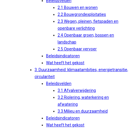
Beleidsvelden
2.1 Bouwen en wonen
2.2 Bouwgrondexploitaties
2.3 Wegen, pleinen, fietspaden en
openbare verlichting
2.4 Openbaar groen, bossen en
landschap
2.5 Openbaar vervoer
Beleidsindicatoren
Wat heeft het gekost
3. Duurzaamheid: klimaatambities, energietransitie,
circulariteit
Beleidsvelden
3.1 Afvalverwijdering
3.2 Riolering, waterkering en
afwatering
3.3 Milieu en duurzaamheid
Beleidsindicatoren
Wat heeft het gekost