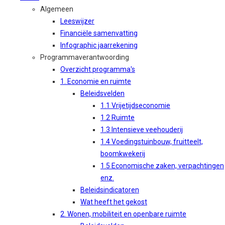
Algemeen
Leeswijzer
Financiële samenvatting
Infographic jaarrekening
Programmaverantwoording
Overzicht programma's
1. Economie en ruimte
Beleidsvelden
1.1 Vrijetijdseconomie
1.2 Ruimte
1.3 Intensieve veehouderij
1.4 Voedingstuinbouw, fruitteelt,
boomkwekerij
1.5 Economische zaken, verpachtingen
enz.
Beleidsindicatoren
Wat heeft het gekost
2. Wonen, mobiliteit en openbare ruimte