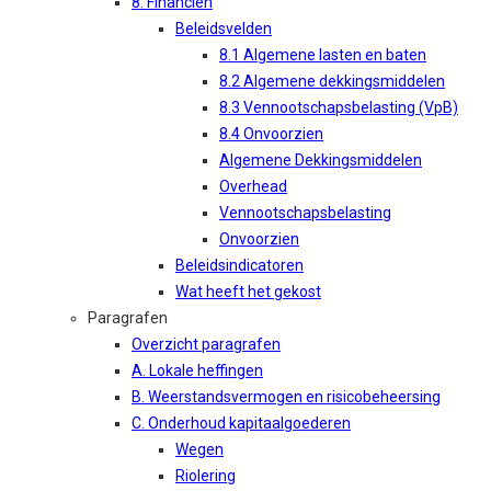
8. Financiën
Beleidsvelden
8.1 Algemene lasten en baten
8.2 Algemene dekkingsmiddelen
8.3 Vennootschapsbelasting (VpB)
8.4 Onvoorzien
Algemene Dekkingsmiddelen
Overhead
Vennootschapsbelasting
Onvoorzien
Beleidsindicatoren
Wat heeft het gekost
Paragrafen
Overzicht paragrafen
A. Lokale heffingen
B. Weerstandsvermogen en risicobeheersing
C. Onderhoud kapitaalgoederen
Wegen
Riolering