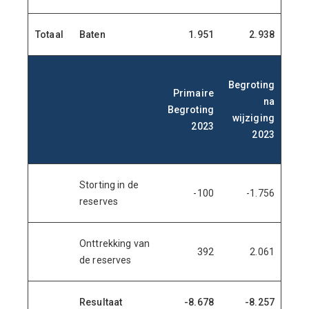
Totaal
Baten
1.951
2.938
3.
Begroting
Primaire
h
na
.
.
Begroting
wijziging
2023
gek
2023
in 
Storting in de
-100
-1.756
-1
reserves
Onttrekking van
392
2.061
2.
de reserves
Resultaat
-8.678
-8.257
-7.