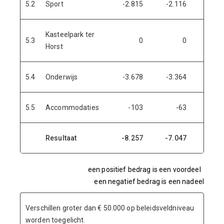
5.2
Sport
-2.815
-2.116
69
Kasteelpark ter
5.3
0
0
Horst
5.4
Onderwijs
-3.678
-3.364
31
5.5
Accommodaties
-103
-63
4
Resultaat
-8.257
-7.047
1.21
een positief bedrag is een voordeel
een negatief bedrag is een nadeel
Verschillen groter dan € 50.000 op beleidsveldniveau
worden toegelicht.