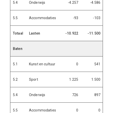
5.4
Onderwijs
-4.257
-4.586
-4
5.5
Accommodaties
-93
-103
Totaal
Lasten
-10.922
-11.500
-10.
Baten
5.1
Kunst en cultuur
0
541
5.2
Sport
1.225
1.500
1.
5.4
Onderwijs
726
897
1.
5.5
Accommodaties
0
0