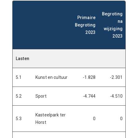
Begroting
Primaire
h
na
.
.
Begroting
wijziging
2023
gek
2023
in 
Lasten
5.1
Kunst en cultuur
-1.828
-2.301
-1
5.2
Sport
-4.744
-4.510
-4
Kasteelpark ter
5.3
0
0
Horst