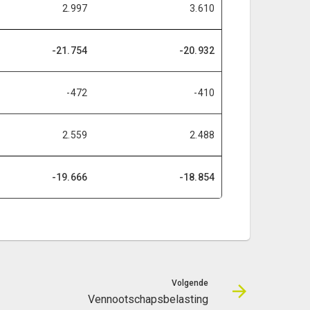
2.997
3.610
-21.754
-20.932
-472
-410
2.559
2.488
-19.666
-18.854
Volgende
Vennootschapsbelasting