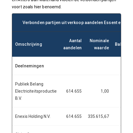
voort zoals hier benoemd.
Verbonden partijen uit verkoop aandelen Essent en Alte
Aantal
Nominale
Omschrijving
Balansw
aandelen
waarde
Deelnemingen
Publiek Belang
Electriciteitsproductie
614.655
1,00
B.V.
Enexis Holding N.V.
614.655
335.615,67
335.6