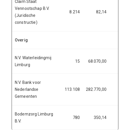
Claim Staat
Vennootschap B.V.
8.214
82,14
(Juridische
constructie)
Overig
N.V. Waterleidingmij
15
68.070,00
68.0
Limburg
N.V. Bank voor
Nederlandse
113.108
282.770,00
282.7
Gemeenten
Bodemzorg Limburg
780
350,14
3
B.V.