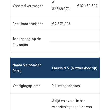
€
Vreemd vermogen
€ 32.450.524
32.568.370
Resultaat boekjaar
€ 2.578.328
Toelichting op de
financiën
Naam Verbonden
Enexis N.V. (Netwerkbedrijf)
Partij
Vestigingsplaats
's-Hertogenbosch
Altijd en overal in het
voorzieningengebied van