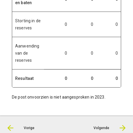
en baten
Storting in de
0
0
0
reserves
Aanwending
van de
0
0
0
reserves
Resultaat
0
0
0
De post onvoorzien is niet aangesproken in 2023.
Vorige
Volgende